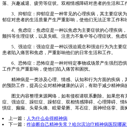
落、兴趣减退、疲劳等症状。双相情感障碍对患者的生活和工
3、抑郁症：抑郁症是一种常见的心理疾病，其主要症状为情
郁症对患者的生活质量产生严重影响，使他们无法正常工作和
4、焦虑症：焦虑症是一种以焦虑为主要症状的心理疾病，患
颤抖等生理症状，以及失眠、注意力不集中等心理症状。焦虑
5、强迫症：强迫症是一种以强迫观念和强迫行为为主要症状
患者陷入痛苦和焦虑，严重影响他们的日常生活和工作。
6、恐怖症：恐怖症是一种对特定事物或场景产生强烈恐惧的
工作产生严重影响，使他们陷入痛苦和困扰。
精神病是一类涉及心理、情感、认知和行为方面的疾病，其
的预防工作，提高公众对精神健康的认识，有助于减少精神病
图文内容整理来源网络，如有侵权请联系删除。如果您有关
症、强迫症、躁狂症、躁郁症、双相情感障碍、心理障碍、情
惧症、癫痫、头晕头痛、眩晕晕厥、耳石症、面神经痉挛、面
上一篇：
人为什么会得精神病
下一篇：
咋诊断自己精神失常？哈尔滨治疗精神病医院哪家